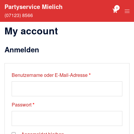
Zum
Partyservice Mielich
0
Inhalt
Men
(07123) 8566
springen
ums
My account
Anmelden
Erforderlich
Benutzername oder E-Mail-Adresse
*
Erforderlich
Passwort
*